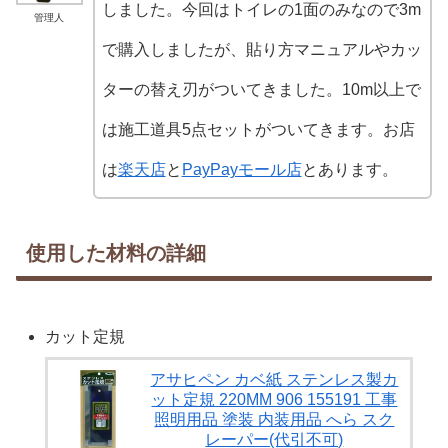
しました。今回はトイレの1面のみなので3m
管理人
で購入しましたが、貼り方マニュアルやカッ
ターの替え刃がついてきました。10m以上で
は施工道具5点セットがついてきます。お店
は
楽天店
と
PayPayモール店
とあります。
使用した材料の詳細
カット定規
アサヒペン カベ紙 ステンレス製カ
ット定規 220MM 906 155191 工事
照明用品 塗装 内装用品 へら スク
レーパー(代引不可)