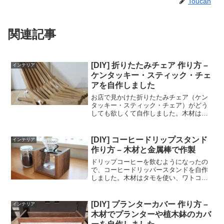
Toucan
関連記事
[DIY] 折りたたみチェア 作り方 –
インテリア
ケンタッキー・スティック・チェ
アを自作しました
お店で見かけた折りたたみチェア（ケン
タッキー・スティック・チェア）がどう
しても欲しくて自作しました。木材は
SPFの2x4材を使ったので、お店で買うよ
りもかなり安く作ることが出来ました。
木材を切って、穴を開けて組み立てるだ
[DIY] コーヒードリップスタンド
インテリア
けなので簡単にできま...
作り方 – 木材と金属棒で作製
ドリップコーヒーを飲むようになったの
で、コーヒードリッパースタンドを自作
しました。木材はタモを使い、ワトコオ
イルを塗っているので木目がきれいで
す。ドリッパーをのせる上部の２本の棒
はガーデニング用の支柱です。ダボ継ぎ
[DIY] プランターカバー 作り方 –
インテリア
を使っているので見た目も良...
木材でプランターや植木鉢のカバ