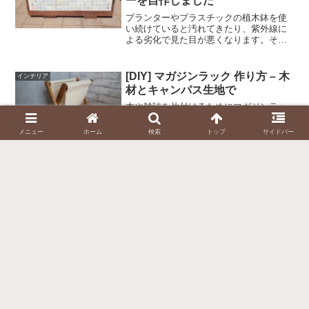
ーを自作しました
プランターやプラスチックの植木鉢を使
い続けていると汚れてきたり、紫外線に
よる劣化で見た目が悪くなります。そこ
で木材でプランターカバーを自作するこ
とにしました。見た目のアクセントとし
て、一部をタイル張りとしました。材料
[DIY] マガジンラック 作り方 – 木
インテリア
木材（イペ、ウリンなどの...
材とキャンパス生地で
本や雑誌を片付けるためにマガジンラッ
クを自作しました。簡単に作ることが出
来ましたし、とても素敵な感じになりま
メニュー
ホーム
検索
トップ
サイドバー
した。材料SPF(1x2材)布（キャンバス生
地）ボルトナット塗料（ワトコオイル）
工具丸ノコ（のこぎり等でもOK）ドリル
ドライバビット...
スポンサーリンク