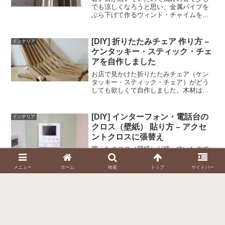
でも涼しくなろうと思い、金属パイプを
ぶら下げて作るウィンド・チャイムを自
作しました。ウィンド・チャイムをどこ
にぶら下げようかと考えて、玄関のドア
に付けたので、結局ドア・チャイムにな
[DIY] 折りたたみチェア 作り方 –
インテリア
りました。ドアの開閉が音...
ケンタッキー・スティック・チェ
アを自作しました
お店で見かけた折りたたみチェア（ケン
タッキー・スティック・チェア）がどう
しても欲しくて自作しました。木材は
SPFの2x4材を使ったので、お店で買うよ
りもかなり安く作ることが出来ました。
木材を切って、穴を開けて組み立てるだ
[DIY] インターフォン・電話台の
インテリア
けなので簡単にできま...
クロス（壁紙） 貼り方 – アクセ
ントクロスに張替え
買ったクロス（壁紙）が残っていたので
インターフォンと電話が設置されている
台のクロスを一部張り替えました。イン
メニュー
ホーム
検索
トップ
サイドバー
ターフォンを外すことが出来なかったの
で、その部分を避けるのが大変でした。
材料クロス（サンゲツ TH30347 のり付
き）工具カッター...
スポンサーリンク