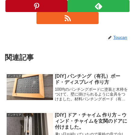
Toucan
関連記事
[DIY] パンチング（有孔）ボー
インテリア
ド・ディスプレイ 作り方
100均のパンチングボードに塗装と木枠を
つけて、壁に掛けられるように金具をつ
けました。材料パンチングボード（有効
ボード）SPF 1x2材塗料（ターナー ア
イアンペイント ブラック）留め具スポ
ンジ木工用ボンドくぎ（素材：真鍮）道
[DIY] ドア・チャイム 作り方 – ウ
インテリア
具丸ノコ金づち...
ィンド・チャイムを玄関のドアに
付けました。
暑い日が続いていたので風鈴の音で少し