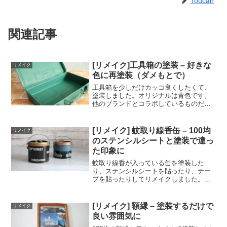
Toucan
関連記事
[リメイク]工具箱の塗装 – 好きな
リメイク
色に再塗装（ダメもとで）
工具箱を少しだけカッコ良くしたくて、
塗装しました。オリジナルは青色です。
他のブランドとコラボしているものだと
別の色もあります。ペール缶を塗装した
時に余った塗料がありましたので、ダメ
もとで塗装してみました。下の写真はオ
[リメイク] 蚊取り線香缶 – 100均
リメイク
リジナルのものです。材料...
のステンシルシートと塗装で違っ
た印象に
蚊取り線香が入っている缶を塗装した
り、ステンシルシートを貼ったり、テー
プを貼ったりしてリメイクしました。材
料蚊取り線香缶塗料シリコンオフ（脱脂
剤）プライマー（下塗り塗料）刷毛ステ
ンシルシールなど作り方蚊取り線香缶の
[リメイク] 額縁 – 塗装するだけで
リメイク
表面を脱脂（油分を取り除く...
良い雰囲気に