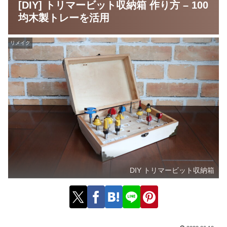
[DIY] トリマービット収納箱 作り方 – 100
均木製トレーを活用
リメイク
DIY トリマービット収納箱