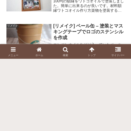
100均の額縁をワトコオイルで塗装しまし
た。簡単に出来るのが良いです。材料額
縁ワトコオイル作り方楽物を塗装する。
額縁を周りの木の部分だけになるように
ばらします。透明プラスチック、抑え
板、留め具をすべて外したほうが塗装が
[リメイク] ペール缶 – 塗装とマス
リメイク
しやすいです。ワトコオ...
キングテープでロゴのステンシル
を作成
エンジンオイルなどが入っていたペール
缶を塗装しました。バケツとして使った
り、物入れとして使ったりしています。
メニュー
ホーム
検索
トップ
サイドバー
ペール缶はホームセンターでも売ってい
ますが、ディーラーでいただきました。
全体をカーキー色で塗装した後、マスキ
ングテープを使ったステン...
スポンサーリンク